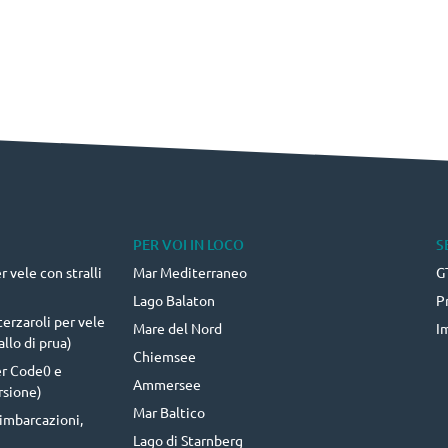
PER VOI IN LOCO
S
 vele con stralli
Mar Mediterraneo
G
Lago Balaton
P
erzaroli per vele
Mare del Nord
I
llo di prua)
Chiemsee
er Code0 e
Ammersee
rsione)
Mar Baltico
i imbarcazioni,
Lago di Starnberg