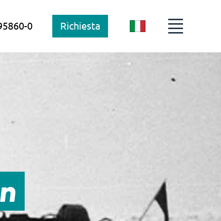
95860-0
Richiesta
IT
on