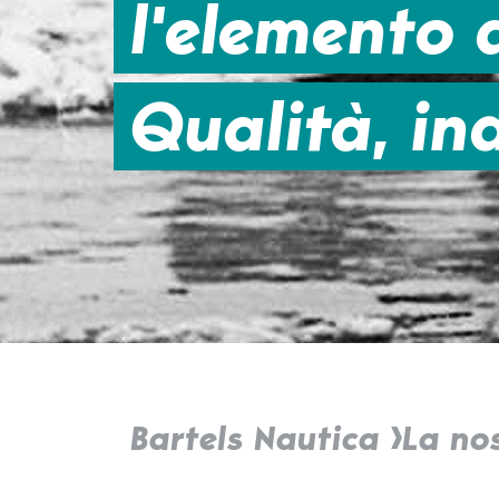
l'elemento
Qualità, ind
Bartels Nautica
La no