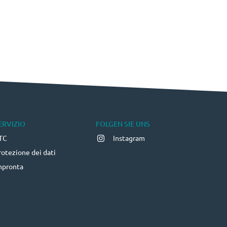
ERVIZIO
FOLGEN SIE UNS
TC
Instagram
rotezione dei dati
mpronta