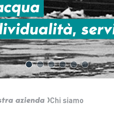
 acqua
ividualità, serv
stra azienda
Chi siamo