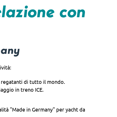
elazione con
many
vità:
i regatanti di tutto il mondo.
aggio in treno ICE.
alità "Made in Germany" per yacht da