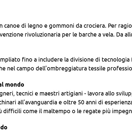
on canoe di legno e gommoni da crociera. Per ragion
nzione rivoluzionaria per le barche a vela. Da allo
ampliato fino a includere la divisione di tecnologia
he nel campo dell'ombreggiatura tessile profession
al mondo
neri, tecnici e maestri artigiani - lavora allo svilu
inari all'avanguardia e oltre 50 anni di esperienz
iù difficili come il maltempo o le regate più impegn
ndo