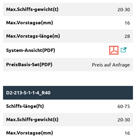
20-30
16
28
Preis auf Anfrage
D2-213-5-1-1-4_R40
60-75
20-30
16