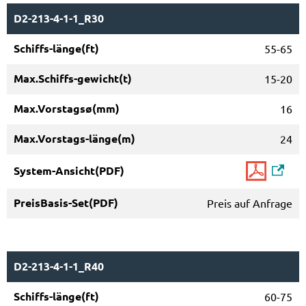
D2-213-4-1-1_R30
55-65
15-20
16
24
Preis auf Anfrage
D2-213-4-1-1_R40
60-75