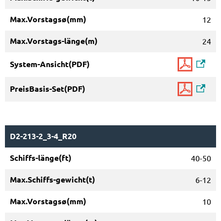
12
24
D2-213-2_3-4_R20
40-50
6-12
10