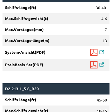
30-40
4-6
7
13
D2-213-1_5-8_R20
45-60
10-15