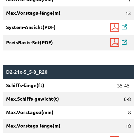
13
D2-21x-5_5-8_R20
35-45
6-8
8
18