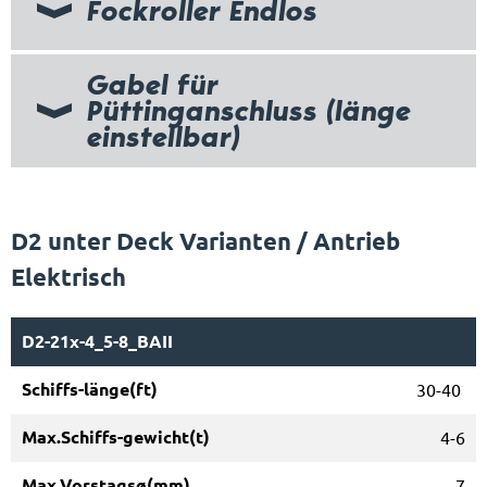
Fockroller Endlos
Gabel für
Püttinganschluss (länge
einstellbar)
D2 unter Deck Varianten / Antrieb
Elektrisch
D2-21x-4_5-8_BAII
30-40
4-6
7