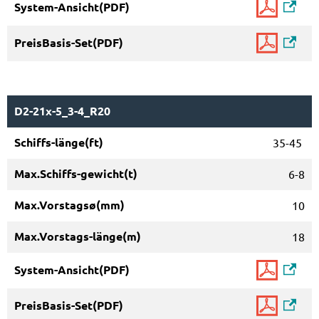
D2-21x-5_3-4_R20
35-45
6-8
10
18