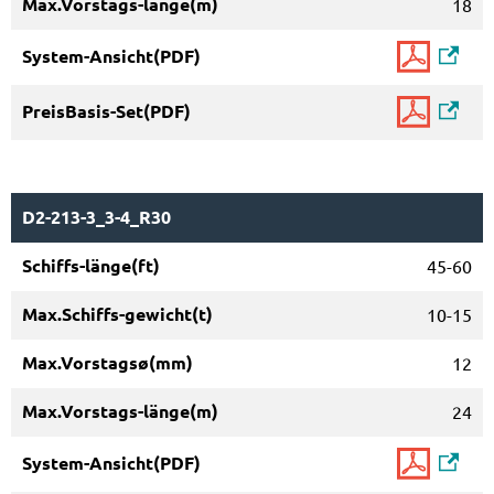
18
D2-213-3_3-4_R30
45-60
10-15
12
24